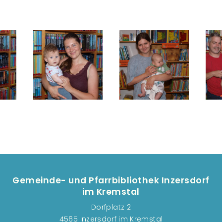
Gemeinde- und Pfarrbibliothek Inzersdorf
im Kremstal
Dorfplatz 2
4565 Inzersdorf im Kremstal