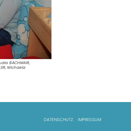
audia BACHMAIR,
LER, Michaela
ilenmenü
DATENSCHUTZ
IMPRESSUM