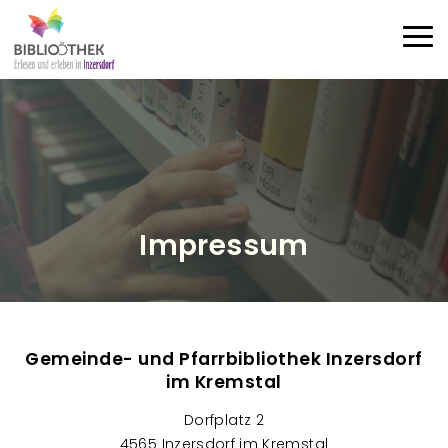
Direkt zum Inhalt
Haup
Impressum
Gemeinde- und Pfarrbibliothek Inzersdorf
im Kremstal
Dorfplatz 2
4565 Inzersdorf im Kremstal