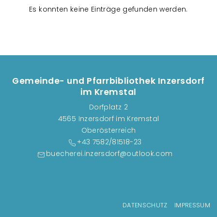
n
Es konnten keine Einträge gefunden werden.
s
t
a
l
t
u
Gemeinde- und Pfarrbibliothek Inzersdorf
n
im Kremstal
g
Dorfplatz 2
e
4565 Inzersdorf im Kremstal
n
Oberösterreich
+43 7582/81518-23
buecherei.inzersdorf@outlook.com
Fußzeilenmenü
DATENSCHUTZ
IMPRESSUM